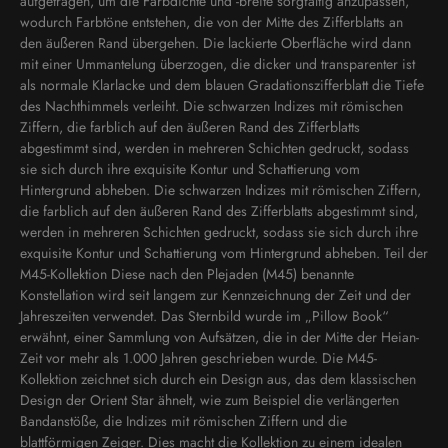
aufgetragen, um die Farbdichte und -breite sorgfältig anzupassen,
wodurch Farbtöne entstehen, die von der Mitte des Zifferblatts an
den äußeren Rand übergehen. Die lackierte Oberfläche wird dann
mit einer Ummantelung überzogen, die dicker und transparenter ist
als normale Klarlacke und dem blauen Gradationszifferblatt die Tiefe
des Nachthimmels verleiht. Die schwarzen Indizes mit römischen
Ziffern, die farblich auf den äußeren Rand des Zifferblatts
abgestimmt sind, werden in mehreren Schichten gedruckt, sodass
sie sich durch ihre exquisite Kontur und Schattierung vom
Hintergrund abheben. Die schwarzen Indizes mit römischen Ziffern,
die farblich auf den äußeren Rand des Zifferblatts abgestimmt sind,
werden in mehreren Schichten gedruckt, sodass sie sich durch ihre
exquisite Kontur und Schattierung vom Hintergrund abheben. Teil der
M45-Kollektion Diese nach den Plejaden (M45) benannte
Konstellation wird seit langem zur Kennzeichnung der Zeit und der
Jahreszeiten verwendet. Das Sternbild wurde im „Pillow Book“
erwähnt, einer Sammlung von Aufsätzen, die in der Mitte der Heian-
Zeit vor mehr als 1.000 Jahren geschrieben wurde. Die M45-
Kollektion zeichnet sich durch ein Design aus, das dem klassischen
Design der Orient Star ähnelt, wie zum Beispiel die verlängerten
Bandanstöße, die Indizes mit römischen Ziffern und die
blattförmigen Zeiger. Dies macht die Kollektion zu einem idealen