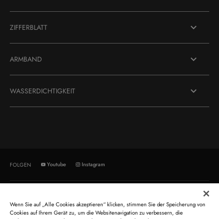
ZIFFERBLATT
ARMBAND
WASSERDICHTIGKEIT
Youtube
Instagram
FOLGEN
ÜBER UNS
KUNDENSERVICE
Wenn Sie auf „Alle Cookies akzeptieren“ klicken, stimmen Sie der Speicherung von
Orient Star
Kontakt
Cookies auf Ihrem Gerät zu, um die Websitenavigation zu verbessern, die