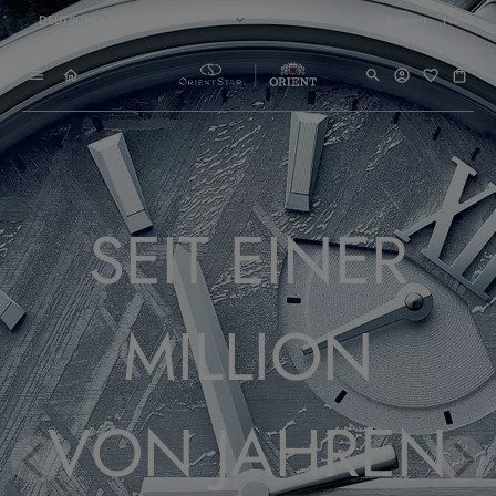
DEUTSCHLAND | DEUTSCH
Support
News
SEIT EINER
MILLION
VON JAHREN