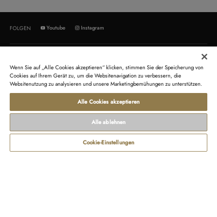
Youtube
Instagram
FOLGEN
ÜBER UNS
KUNDENSERVICE
Wenn Sie auf „Alle Cookies akzeptieren“ klicken, stimmen Sie der Speicherung von
Orient Star
Kontakt
Cookies auf Ihrem Gerät zu, um die Websitenavigation zu verbessern, die
Websitenutzung zu analysieren und unsere Marketingbemühungen zu unterstützen.
Orient
Rücksendung
Orient Vereinigtes Königreich
Recycling von Produkten
Alle Cookies akzeptieren
Orient Frankreich
Newsletter
Alle ablehnen
GESCHÄFTSBEDINGUNGEN
RECHTLICHE HINWEISE
Cookie-Einstellungen
Verkaufsbedingungen
Fragen zum Datenschutz
Nutzungsbedingungen
Herstellergarantie
Zahlungs- und Lieferbedingungen
Identifizierung der Gerätekonformität
Cookies-