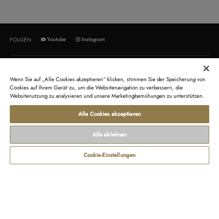
Youtube
Instagram
FOLGEN
ÜBER UNS
KUNDENSERVICE
Wenn Sie auf „Alle Cookies akzeptieren“ klicken, stimmen Sie der Speicherung von
Orient Star
Kontakt
Cookies auf Ihrem Gerät zu, um die Websitenavigation zu verbessern, die
Websitenutzung zu analysieren und unsere Marketingbemühungen zu unterstützen.
Orient
Rücksendung
Orient Vereinigtes Königreich
Recycling von Produkten
Alle Cookies akzeptieren
Orient Frankreich
Newsletter
Alle ablehnen
GESCHÄFTSBEDINGUNGEN
RECHTLICHE HINWEISE
Cookie-Einstellungen
Verkaufsbedingungen
Fragen zum Datenschutz
Nutzungsbedingungen
Herstellergarantie
Zahlungs- und Lieferbedingungen
Identifizierung der Gerätekonformität