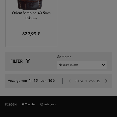
RA-AC0034Y
Orient Bambino 40.5mm
Exklusiv
339,99 €
Sortieren
FILTER
Zurück
W
Anzeige von
1 - 15
von
166
Seite
1
von 12
Youtube
Instagram
FOLGEN