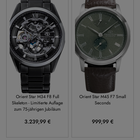
RE-AZ0105N
RE-BS0001E
Orient Star M34 F8 Full
Orient Star M45 F7 Small
Skeleton - Limitierte Auflage
Seconds
zum 75-jährigen Jubiläum
3.239,99 €
999,99 €