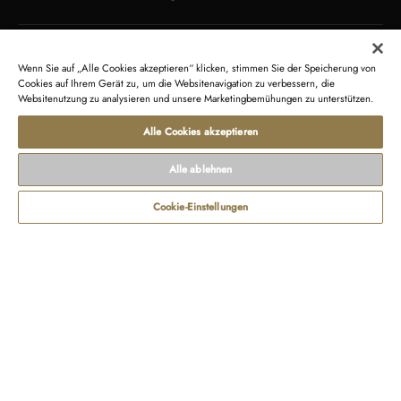
ÜBER UNS
KUNDENSERVICE
Wenn Sie auf „Alle Cookies akzeptieren“ klicken, stimmen Sie der Speicherung von
Orient Star
Kontakt
Cookies auf Ihrem Gerät zu, um die Websitenavigation zu verbessern, die
Websitenutzung zu analysieren und unsere Marketingbemühungen zu unterstützen.
Orient
Rücksendung
Orient Vereinigtes Königreich
Recycling von Produkten
Alle Cookies akzeptieren
Orient Frankreich
Newsletter
Alle ablehnen
GESCHÄFTSBEDINGUNGEN
RECHTLICHE HINWEISE
Cookie-Einstellungen
Verkaufsbedingungen
Fragen zum Datenschutz
Nutzungsbedingungen
Herstellergarantie
Zahlungs- und Lieferbedingungen
Identifizierung der Gerätekonformität
Cookies-
zungsbedingungen
Datenschutzerklärung
Widerrufsformular
Impre
Richtlinie
Copyright © 2026 Orient